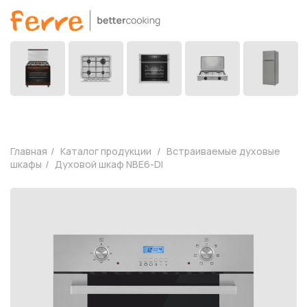
Главная
Каталог продукции
Встраиваемые духовые
шкафы
Духовой шкаф NBE6-DI