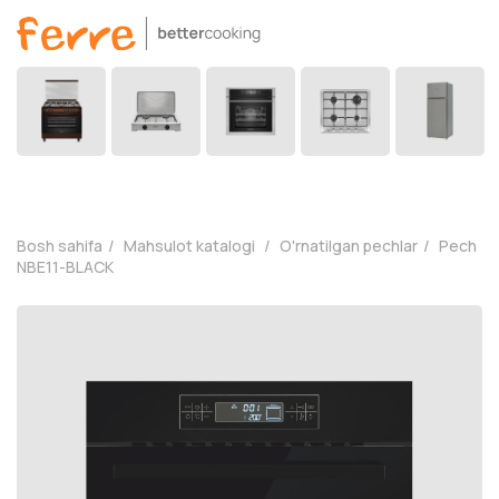
Bosh sahifa
Mahsulot katalogi
O'rnatilgan pechlar
Pech
NBE11-BLACK