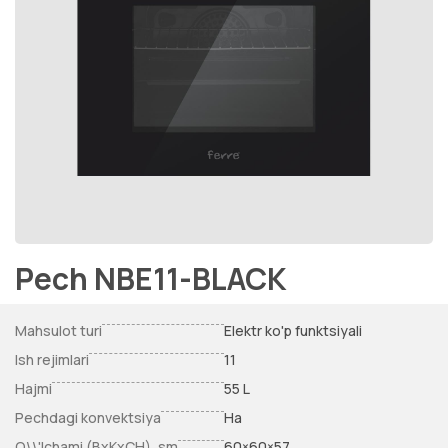
Pech NBE11-BLACK
Mahsulot turi
Elektr ko'p funktsiyali
Ish rejimlari
11
Hajmi
55 L
Pechdagi konvektsiya
Ha
O\\'lchami (BxKxCH), sm
60×60×57