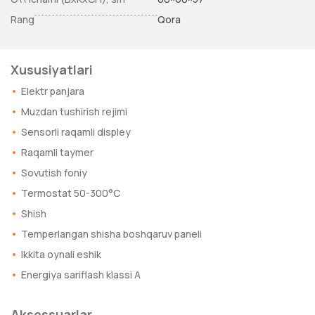
Rang
Qora
Xususiyatlari
Elektr panjara
Muzdan tushirish rejimi
Sensorli raqamli displey
Raqamli taymer
Sovutish foniy
Termostat 50-300°C
Shish
Temperlangan shisha boshqaruv paneli
Ikkita oynali eshik
Energiya sariflash klassi A
Aksessuarlar