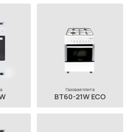
а
Газовая плита
1W
BT60-21W ECO