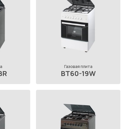
а
Газовая плита
BR
BT60-19W