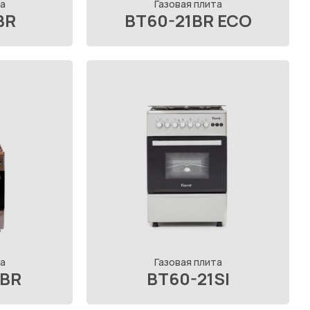
а
Газовая плита
BR
BT60-21BR ECO
а
Газовая плита
SBR
BT60-21SI