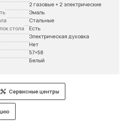
2 газовые + 2 электрические
ть
Эмаль
ола
Стальные
лок стола
Есть
Электрическая духовка
е
Нет
57×58
Белый
Сервисные центры
кцию