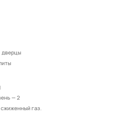
е дверцы
литы
и
ень — 2
 сжиженный газ.