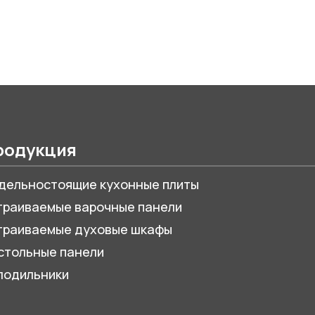
родукция
дельностоящие кухонные плиты
траиваемые варочные панели
траиваемые духовые шкафы
стольные панели
лодильники