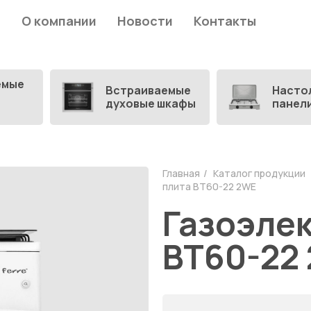
О компании
Новости
Контакты
емые
Встраиваемые
Насто
духовые шкафы
панел
Главная
Каталог продукции
плита BT60-22 2WE
Газоэле
BT60-22