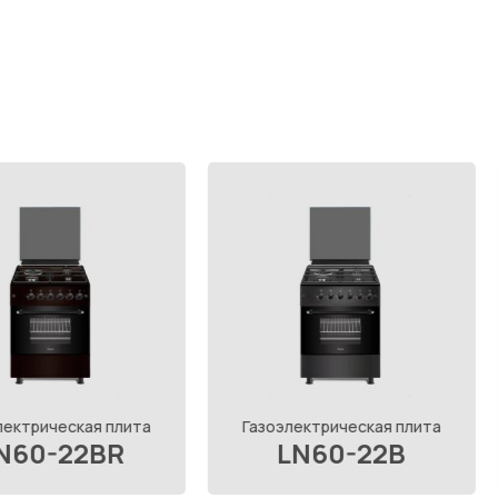
я плита
Газоэлектрическая плита
Газоэл
BR
LN60-22B
L