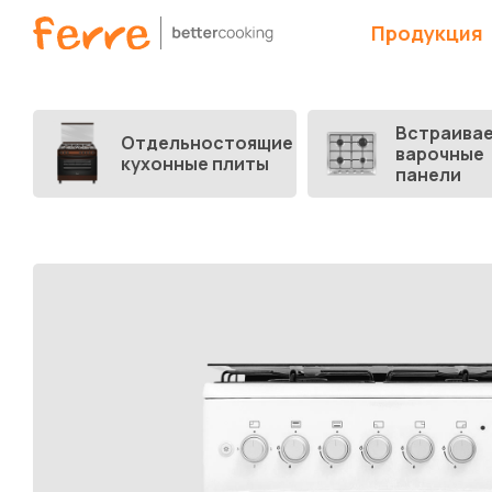
Продукция
Встраива
Отдельностоящие
варочные
кухонные плиты
панели