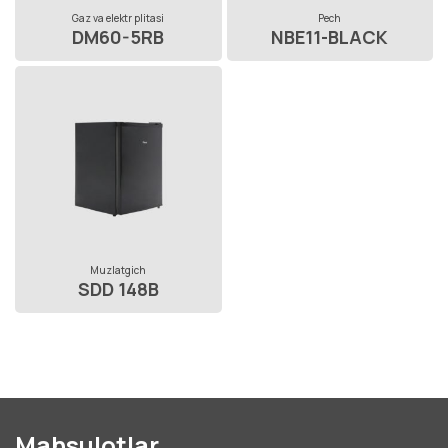
Gaz va elektr plitasi
Pech
DM60-5RB
NBE11-BLACK
Muzlatgich
SDD 148B
Mahsulotlar