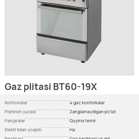
Gaz plitasi BT60-19X
Konforkalar
4 gaz konforkalar
Pishirish yuzasi
Zanglamaydigan po'lat
Panjaralar
Quyma temir
Elektr bilan yoqish
Ha
Pechkasi
Gaz pechkasi va gril