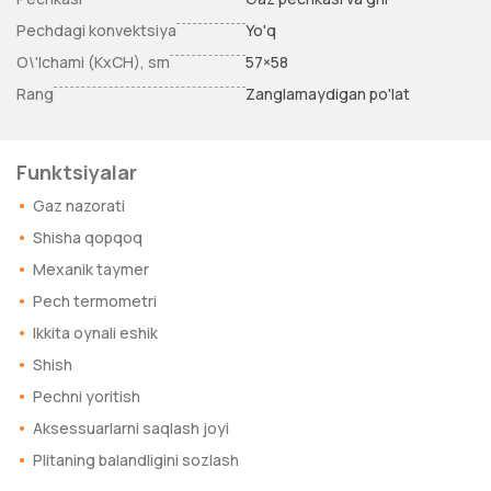
Pechdagi konvektsiya
Yo'q
O\'lchami (KxCH), sm
57×58
Rang
Zanglamaydigan po'lat
Funktsiyalar
Gaz nazorati
Shisha qopqoq
Mexanik taymer
Pech termometri
Ikkita oynali eshik
Shish
Pechni yoritish
Aksessuarlarni saqlash joyi
Plitaning balandligini sozlash