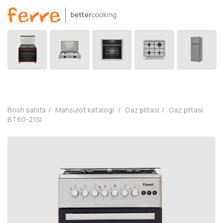
Bosh sahifa
Mahsulot katalogi
Gaz plitasi
Gaz plitasi
BT60-21SI