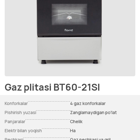
Gaz plitasi BT60-21SI
Konforkalar
4 gaz konforkalar
Pishirish yuzasi
Zanglamaydigan po'lat
Panjaralar
Chelik
Elektr bilan yoqish
Ha
Pechkasi
Gaz pechkasi va gril