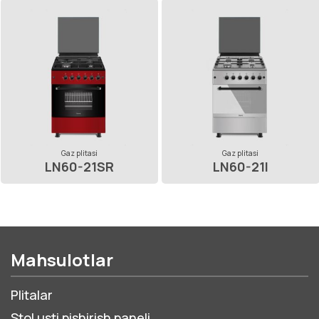
Gaz plitasi
Gaz plitasi
LN60-21SR
LN60-21I
Mahsulotlar
Plitalar
Stol usti pishirish paneli