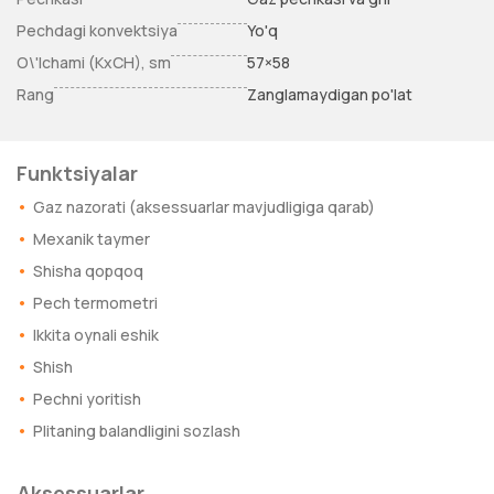
Pechdagi konvektsiya
Yo'q
O\'lchami (KxCH), sm
57×58
Rang
Zanglamaydigan po'lat
Funktsiyalar
Gaz nazorati (aksessuarlar mavjudligiga qarab)
Mexanik taymer
Shisha qopqoq
Pech termometri
Ikkita oynali eshik
Shish
Pechni yoritish
Plitaning balandligini sozlash
Aksessuarlar